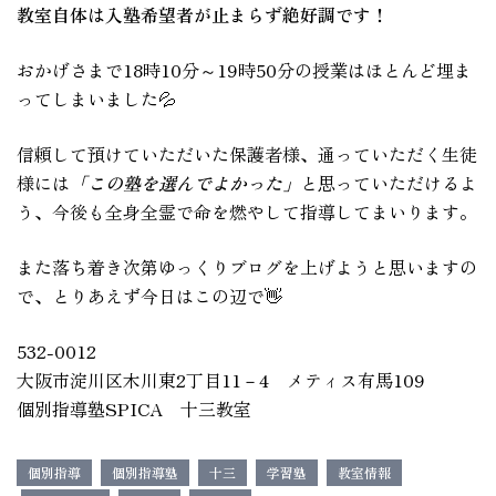
教室自体は入塾希望者が止まらず絶好調です！
おかげさまで18時10分～19時50分の授業はほとんど埋ま
ってしまいました💦
信頼して預けていただいた保護者様、通っていただく生徒
様には
「この塾を選んでよかった」
と思っていただけるよ
う、今後も全身全霊で命を燃やして指導してまいります。
また落ち着き次第ゆっくりブログを上げようと思いますの
で、とりあえず今日はこの辺で👋
532-0012
大阪市淀川区木川東2丁目11－4 メティス有馬109
個別指導塾SPICA 十三教室
個別指導
個別指導塾
十三
学習塾
教室情報