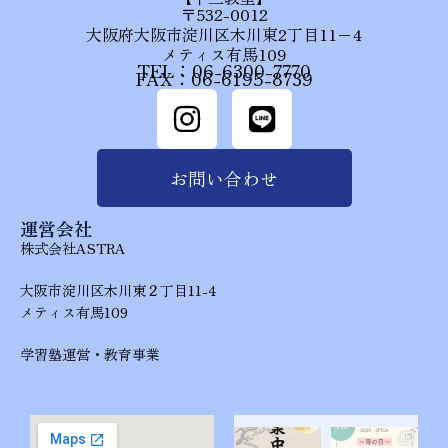
〒532-0012
大阪府大阪市淀川区木川東2丁目11−4
メティス有馬109
TEL：06-6300-7770
FAX：06-6195-8739
お問い合わせ
運営会社
株式会社ASTRA
大阪市淀川区木川東２丁目11-4
メティス有馬109
学習塾運営・教育事業